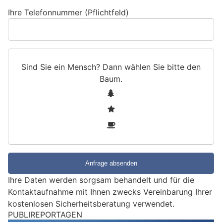
Ihre Telefonnummer (Pflichtfeld)
Sind Sie ein Mensch? Dann wählen Sie bitte
den
Baum
.
S
1
i
2
n
3
d
S
i
e
e
Ihre Daten werden sorgsam behandelt und für die
i
Kontaktaufnahme mit Ihnen zwecks Vereinbarung Ihrer
n
kostenlosen Sicherheitsberatung verwendet.
M
e