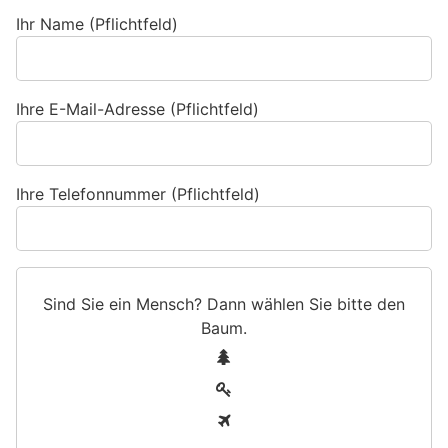
Ihr Name (Pflichtfeld)
Ihre E-Mail-Adresse (Pflichtfeld)
Ihre Telefonnummer (Pflichtfeld)
Sind Sie ein Mensch? Dann wählen Sie bitte
den
Baum
.
S
1
i
2
n
3
d
S