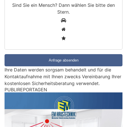
Sind Sie ein Mensch? Dann wählen Sie bitte
den
Stern
.
S
1
i
2
n
3
d
S
i
e
e
Ihre Daten werden sorgsam behandelt und für die
i
Kontaktaufnahme mit Ihnen zwecks Vereinbarung Ihrer
n
kostenlosen Sicherheitsberatung verwendet.
M
PUBLIREPORTAGEN
e
n
s
c
h