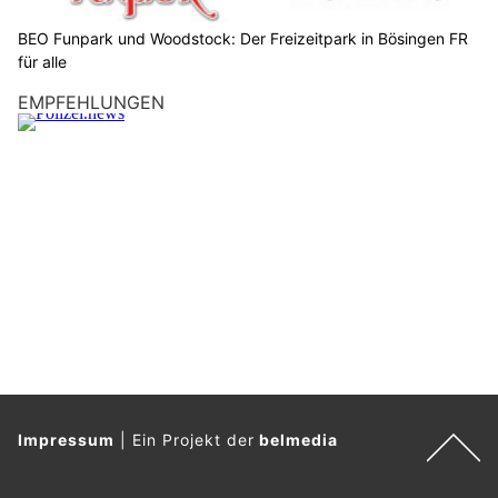
d
e
BEO Funpark und Woodstock: Der Freizeitpark in Bösingen FR
n
für alle
S
EMPFEHLUNGEN
t
e
r
n
.
Impressum
|
Ein Projekt der
belmedia