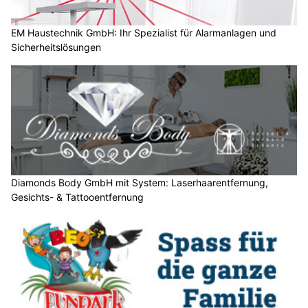
?
D
a
EM Haustechnik GmbH: Ihr Spezialist für Alarmanlagen und
Sicherheitslösungen
n
n
w
ä
h
l
e
n
S
Diamonds Body GmbH mit System: Laserhaarentfernung,
Gesichts- & Tattooentfernung
i
e
b
i
t
t
e