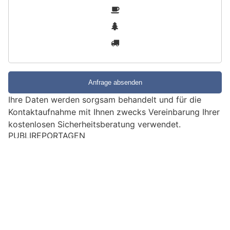
S
1
i
2
n
3
d
S
i
e
e
Ihre Daten werden sorgsam behandelt und für die
i
Kontaktaufnahme mit Ihnen zwecks Vereinbarung Ihrer
n
kostenlosen Sicherheitsberatung verwendet.
M
PUBLIREPORTAGEN
e
EMPFEHLUNGEN
n
s
c
h
?
D
a