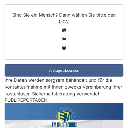
Sind Sie ein Mensch? Dann wählen Sie bitte
den
LKW
.
S
1
i
2
n
3
d
S
i
e
e
Ihre Daten werden sorgsam behandelt und für die
i
Kontaktaufnahme mit Ihnen zwecks Vereinbarung Ihrer
n
kostenlosen Sicherheitsberatung verwendet.
M
PUBLIREPORTAGEN
e
n
s
c