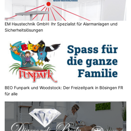
h
?
D
a
EM Haustechnik GmbH: Ihr Spezialist für Alarmanlagen und
Sicherheitslösungen
n
n
w
ä
h
l
e
n
S
BEO Funpark und Woodstock: Der Freizeitpark in Bösingen FR
für alle
i
e
b
i
t
t