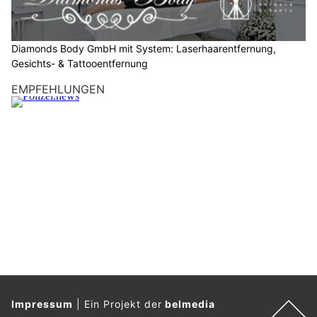
e
d
e
Diamonds Body GmbH mit System: Laserhaarentfernung,
n
Gesichts- & Tattooentfernung
L
EMPFEHLUNGEN
K
W
.
Impressum
|
Ein Projekt der
belmedia