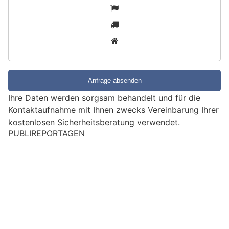
S
1
i
2
n
3
d
S
i
e
e
Ihre Daten werden sorgsam behandelt und für die
i
Kontaktaufnahme mit Ihnen zwecks Vereinbarung Ihrer
n
kostenlosen Sicherheitsberatung verwendet.
M
PUBLIREPORTAGEN
e
EMPFEHLUNGEN
n
s
c
h
?
D
a