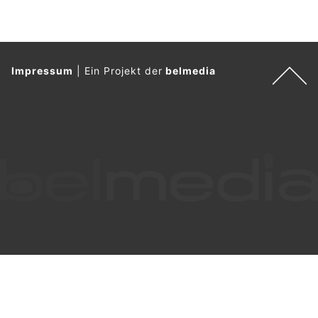
10.06.26
VON
POLIZEI.NEWS REDAKTION
Im Mai 2026 sind 3’028’701 Passagiere über den Flughafen
Zürich geflogen.
Das entspricht einem Plus von 9,1 Prozent gegenüber
derselben Periode des Vorjahres.
Weiterlesen
Zürich ZH: Bauarbeiten auf Sihlhölzlibrücke
bringen jahrelange Verkehrsumleitungen
17.07.26
VON
POLIZEI.NEWS REDAKTION
Aufgrund der Bauarbeiten an der Sihlhölzlibrücke ergeben
sich von Donnerstag, 23. Juli 2026, 3 Uhr, bis
voraussichtlich Ende Juli 2028 Verkehrsbeschränkungen.
Während der Bauzeit gelten auf der Sihlhölzlibrücke und der
Sihlhölzlistrasse
geänderte Verkehrsführungen
.
Weiterlesen