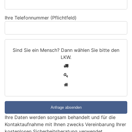
Ihre Telefonnummer (Pflichtfeld)
Sind Sie ein Mensch? Dann wählen Sie bitte
den
LKW
.
S
1
i
2
n
3
d
S
i
e
e
Ihre Daten werden sorgsam behandelt und für die
i
Kontaktaufnahme mit Ihnen zwecks Vereinbarung Ihrer
n
kostenlosen Sicherheitsberatung verwendet.