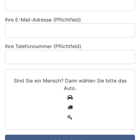
Ihre E-Mail-Adresse (Pflichtfeld)
Ihre Telefonnummer (Pflichtfeld)
Sind Sie ein Mensch? Dann wählen Sie bitte
das
Auto
.
S
1
i
2
n
3
d
S
i