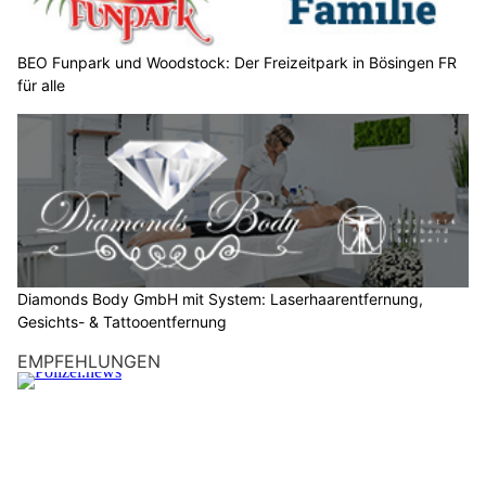
e
n
S
BEO Funpark und Woodstock: Der Freizeitpark in Bösingen FR
für alle
i
e
b
i
t
t
e
d
a
Diamonds Body GmbH mit System: Laserhaarentfernung,
s
Gesichts- & Tattooentfernung
A
EMPFEHLUNGEN
u
t
o
.