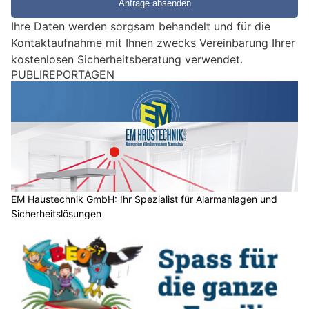
e
e
Ihre Daten werden sorgsam behandelt und für die
i
Kontaktaufnahme mit Ihnen zwecks Vereinbarung Ihrer
n
kostenlosen Sicherheitsberatung verwendet.
M
PUBLIREPORTAGEN
e
n
s
c
h
?
D
a
EM Haustechnik GmbH: Ihr Spezialist für Alarmanlagen und
Sicherheitslösungen
n
n
w
ä
h
l