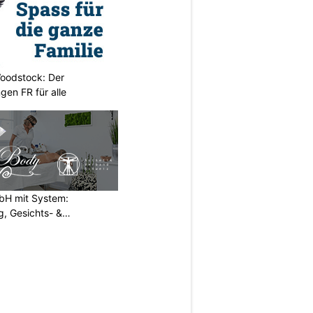
oodstock: Der
ngen FR für alle
H mit System:
, Gesichts- &
N