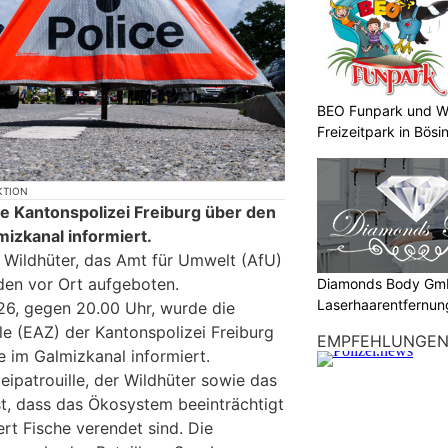
BEO Funpark und W
Freizeitpark in Bösi
KTION
 Kantonspolizei Freiburg über den
mizkanal informiert.
er Wildhüter, das Amt für Umwelt (AfU)
den vor Ort aufgeboten.
Diamonds Body Gmb
Laserhaarentfernung
26, gegen 20.00 Uhr, wurde die
Tattooentfernung
le (EAZ) der Kantonspolizei Freiburg
EMPFEHLUNGE
e im Galmizkanal informiert.
zeipatrouille, der Wildhüter sowie das
t, dass das Ökosystem beeinträchtigt
t Fische verendet sind. Die