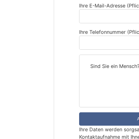
Ihre E-Mail-Adresse (Pflic
Ihre Telefonnummer (Pflic
Sind Sie ein Mensch
S
i
n
d
S
i
e
e
Ihre Daten werden sorgsa
i
Kontaktaufnahme mit Ihn