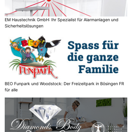
?
D
a
EM Haustechnik GmbH: Ihr Spezialist für Alarmanlagen und
Sicherheitslösungen
n
n
w
ä
h
l
e
n
S
BEO Funpark und Woodstock: Der Freizeitpark in Bösingen FR
für alle
i
e
b
i
t
t