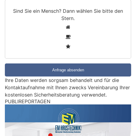
Sind Sie ein Mensch? Dann wählen Sie bitte
den
Stern
.
S
1
i
2
n
3
d
S
i
e
e
Ihre Daten werden sorgsam behandelt und für die
i
Kontaktaufnahme mit Ihnen zwecks Vereinbarung Ihrer
n
kostenlosen Sicherheitsberatung verwendet.
M
PUBLIREPORTAGEN
e
n
s
c
h