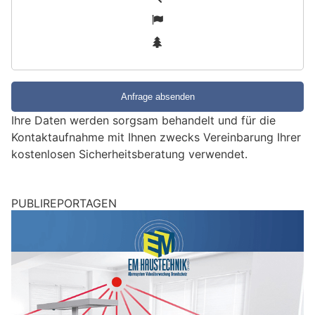
i
2
n
3
d
S
i
e
e
Ihre Daten werden sorgsam behandelt und für die
i
Kontaktaufnahme mit Ihnen zwecks Vereinbarung Ihrer
n
kostenlosen Sicherheitsberatung verwendet.
M
e
n
PUBLIREPORTAGEN
s
c
h
?
D
a
n