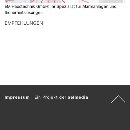
n
EM Haustechnik GmbH: Ihr Spezialist für Alarmanlagen und
Sicherheitslösungen
w
ä
EMPFEHLUNGEN
h
l
e
n
S
i
e
b
i
t
t
Impressum
|
Ein Projekt der
belmedia
e
d
i
e