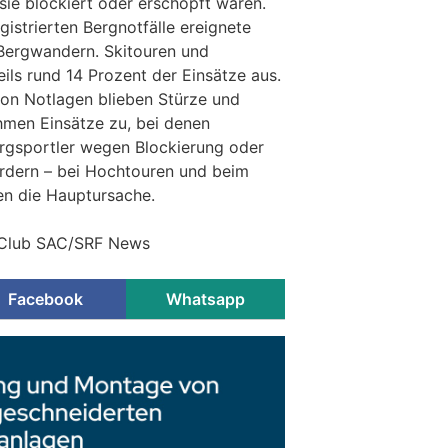
 sie blockiert oder erschöpft waren.
gistrierten Bergnotfälle ereignete
Bergwandern. Skitouren und
ls rund 14 Prozent der Einsätze aus.
von Notlagen blieben Stürze und
ehmen Einsätze zu, bei denen
rgsportler wegen Blockierung oder
rdern – bei Hochtouren und beim
hen die Hauptursache.
-Club SAC/SRF News
Facebook
Whatsapp