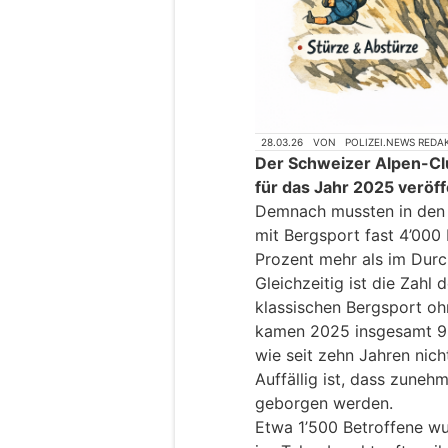
28.03.26
VON
POLIZEI.NEWS REDA
Der Schweizer Alpen-Club
für das Jahr 2025 veröff
Demnach mussten in den
mit Bergsport fast 4’000
Prozent mehr als im Durc
Gleichzeitig ist die Zah
klassischen Bergsport o
kamen 2025 insgesamt 9
wie seit zehn Jahren nich
Auffällig ist, dass zune
geborgen werden.
Etwa 1’500 Betroffene w