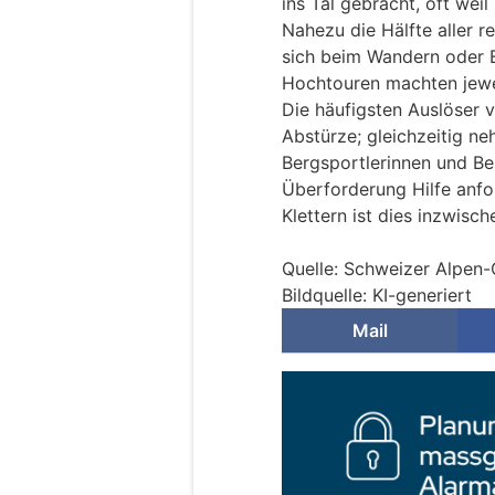
ins Tal gebracht, oft weil
Nahezu die Hälfte aller re
sich beim Wandern oder 
Hochtouren machten jewei
Die häufigsten Auslöser 
Abstürze; gleichzeitig n
Bergsportlerinnen und Be
Überforderung Hilfe anfo
Klettern ist dies inzwisc
Quelle: Schweizer Alpen
Bildquelle: KI-generiert
Mail