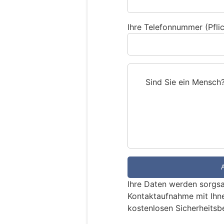
Ihre Telefonnummer (Pflic
Sind Sie ein Mensch
S
i
n
d
S
i
e
e
Ihre Daten werden sorgsa
i
Kontaktaufnahme mit Ihn
n
kostenlosen Sicherheitsb
M