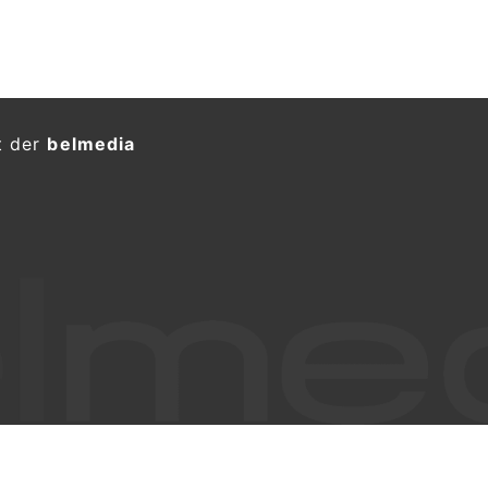
ger Wanderer stirbt nach
ropahütte
KTION
26, ist ein Wanderer im Gebiet der
meindegebiet von Randa gestürzt.
n der Rettungskräfte erlag er seinen
zeitpark
EM Haustechnik GmbH: Ihr Spezialist für
Alarmanlagen und Sicherheitslösungen
lpinisten stürzen am