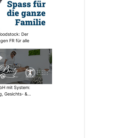
oodstock: Der
ngen FR für alle
H mit System:
, Gesichts- &
N