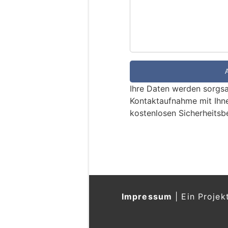
i
n
d
S
i
e
e
Ihre Daten werden sorgsa
i
Kontaktaufnahme mit Ihn
n
kostenlosen Sicherheitsb
M
e
n
s
c
h
?
Impressum
|
Ein Projek
D
a