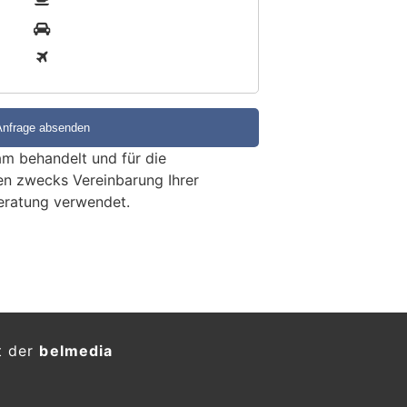
2
3
m behandelt und für die
en zwecks Vereinbarung Ihrer
eratung verwendet.
t der
belmedia