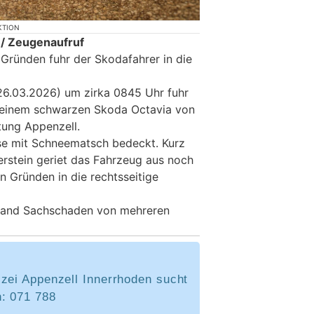
KTION
 / Zeugenaufruf
 Gründen fuhr der Skodafahrer in die
6.03.2026) um zirka 0845 Uhr fuhr
t einem schwarzen Skoda Octavia von
tung Appenzell.
se mit Schneematsch bedeckt. Kurz
erstein geriet das Fahrzeug aus noch
en Gründen in die rechtsseitige
and Sachschaden von mehreren
izei Appenzell Innerrhoden sucht
n: 071 788