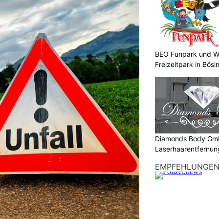
BEO Funpark und W
Freizeitpark in Bösi
Diamonds Body Gmb
Laserhaarentfernung
Tattooentfernung
EMPFEHLUNGE