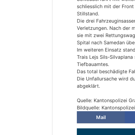
schliesslich mit der Fron
Stillstand.
Die drei Fahrzeuginsassen
Verletzungen. Nach der 
sie mit zwei Rettungswag
Spital nach Samedan über
Im weiteren Einsatz stan
Trais Lejs Sils-Silvaplan
Tiefbauamtes.
Das total beschädigte F
Die Unfallursache wird d
abgeklärt.
Quelle: Kantonspolizei G
Bildquelle: Kantonspoliz
Mail