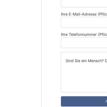
Ihre E-Mail-Adresse (Pflic
Ihre Telefonnummer (Pflic
Sind Sie ein Mensch? 
S
i
n
d
S
i
e
e