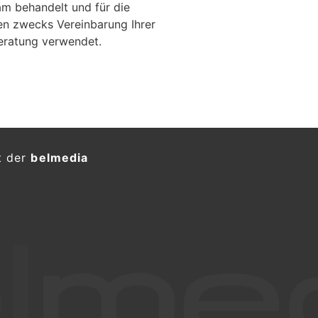
m behandelt und für die
en zwecks Vereinbarung Ihrer
eratung verwendet.
t der
belmedia