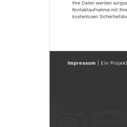
Ihre Daten werden sorgsa
i
Kontaktaufnahme mit Ihn
n
kostenlosen Sicherheitsb
M
e
n
s
c
h
?
Impressum
|
Ein Projek
D
a
n
n
w
ä
h
l
e