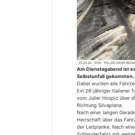
25.03.26
VON
POLIZEI.NEWS REDA
Am Dienstagabend ist es
Selbstunfall gekommen.
Dabei wurden alle Fahrze
Ein 28-jähriger Italiener
vom Julier Hospiz über di
Richtung Silvaplana.
Nach einer langen Geraden
Herrschaft über das Fahrz
der Leitplanke. Nach ein
Schleuderfahrt mit weite