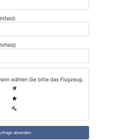
htfeld)
htfeld)
Dann wählen Sie bitte
das Flugzeug
.
1
2
3