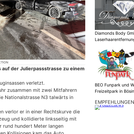
Diamonds Body Gmb
Laserhaarentfernung
Tattooentfernung
KTION
 auf der Julierpassstrasse zu einem
uginsassen verletzt.
BEO Funpark und W
 fuhr zusammen mit zwei Mitfahrern
Freizeitpark in Bösi
e Nationalstrasse N3 talwärts in
EMPFEHLUNGE
 verlor er in einer Rechtskurve die
eug und kollidierte linksseitig mit
er rund hundert Meter langen
ren Kollisionen kam das Auto