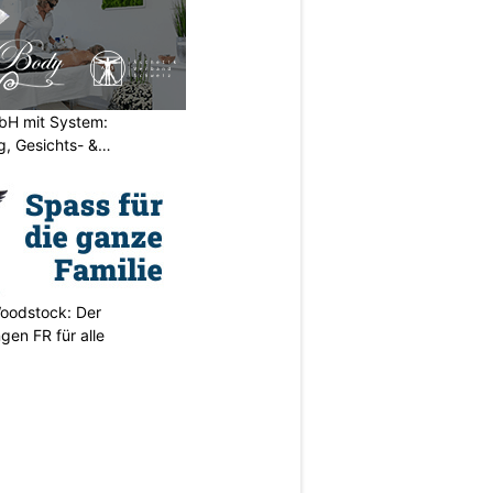
H mit System:
, Gesichts- &
oodstock: Der
ngen FR für alle
N