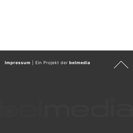
Grüt ZH: Junge brutal zusammengeschlagen
und mit Schusswaffe sowie Machete bedroht
11.06.26
VON
POLIZEI.NEWS REDAKTION
Die Kantonspolizei Zürich hat am Donnerstagmorgen
(11.06.2026) vier jugendliche tatverdächtige Männer
verhaftet.
Die Verhafteten stehen im Verdacht, Freitagnacht (5.6.2026)
als Teil einer Gruppe einen 14-Jährigen in Grüt (Gemeinde
Gossau) massiv attackiert zu haben.
Weiterlesen
Brienz BE: Bewaffneter Mann löst Grosseinsatz
aus – zwei Bankangestellte festgehalten
01.08.26
VON
POLIZEI.NEWS REDAKTION
Am Freitagnachmittag ist es in Brienz zur Festhaltung zweier
Angestellter in einer Bank gekommen.
Die Bankmitarbeitenden konnten die Räumlichkeiten verlassen