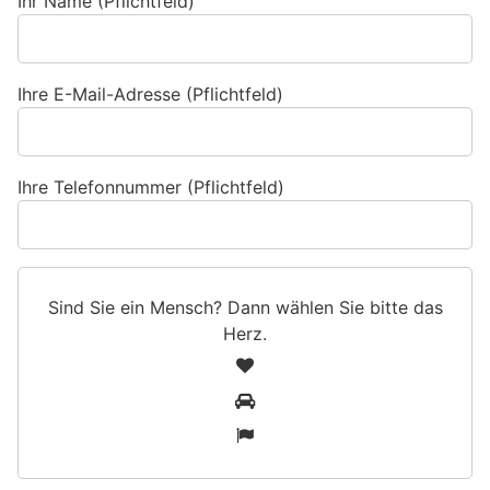
Ihr Name (Pflichtfeld)
Ihre E-Mail-Adresse (Pflichtfeld)
Ihre Telefonnummer (Pflichtfeld)
Sind Sie ein Mensch? Dann wählen Sie bitte
das
Herz
.
S
1
i
2
n
3
d
S