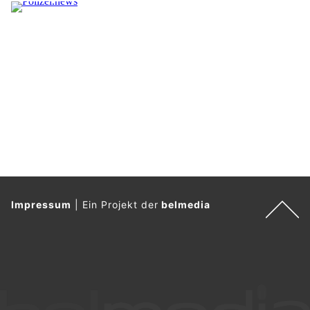
l
a
g
g
e
.
Impressum
|
Ein Projekt der
belmedia