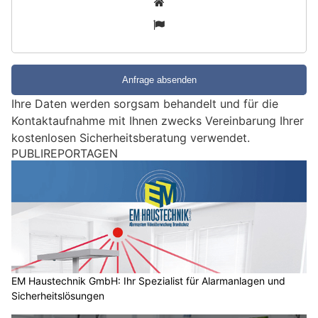
n
3
d
S
i
e
e
Ihre Daten werden sorgsam behandelt und für die
i
Kontaktaufnahme mit Ihnen zwecks Vereinbarung Ihrer
n
kostenlosen Sicherheitsberatung verwendet.
M
PUBLIREPORTAGEN
e
n
s
c
h
?
D
a
EM Haustechnik GmbH: Ihr Spezialist für Alarmanlagen und
Sicherheitslösungen
n
n