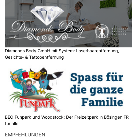
w
ä
h
l
e
n
S
Diamonds Body GmbH mit System: Laserhaarentfernung,
Gesichts- & Tattooentfernung
i
e
b
i
t
t
e
d
i
BEO Funpark und Woodstock: Der Freizeitpark in Bösingen FR
e
für alle
F
EMPFEHLUNGEN