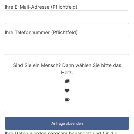
Ihre E-Mail-Adresse (Pflichtfeld)
Ihre Telefonnummer (Pflichtfeld)
Sind Sie ein Mensch? Dann wählen Sie bitte
das
Herz
.
S
1
i
2
n
3
d
S
i
e
e
Ihre Daten werden sorgsam behandelt und für die