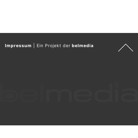
Die umgehend ausgerückte Patrouille konnte dank dem
ebenfalls aufgebotenen Diensthund Lua den Fahrzeuglenker
des Autos mit Kontrollschildern aus Appenzell Ausserrhoden
rasch aufspüren.
Weiterlesen
Eschlikon TG: Betrunkener Autofahrer (42)
kracht in Verkehrsinsel und verliert Ausweis
20.06.26
VON
POLIZEI.NEWS REDAKTION
Ein alkoholisierter Autofahrer verursachte am frühen
Samstagmorgen in Eschlikon einen Selbstunfall.
Er musste seinen Führerausweis abgeben.
Weiterlesen