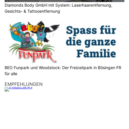
S
Diamonds Body GmbH mit System: Laserhaarentfernung,
Gesichts- & Tattooentfernung
i
e
b
i
t
t
e
d
e
BEO Funpark und Woodstock: Der Freizeitpark in Bösingen FR
n
für alle
B
EMPFEHLUNGEN
a
u
m
.