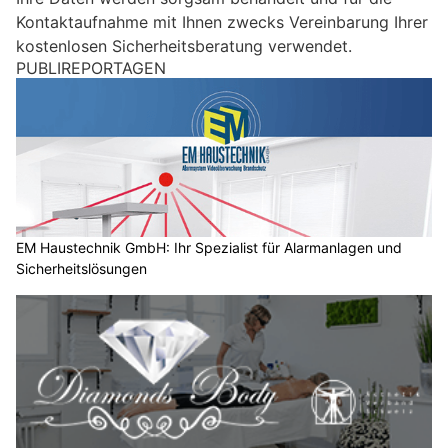
i
Kontaktaufnahme mit Ihnen zwecks Vereinbarung Ihrer
n
kostenlosen Sicherheitsberatung verwendet.
M
PUBLIREPORTAGEN
e
n
s
c
h
?
D
a
EM Haustechnik GmbH: Ihr Spezialist für Alarmanlagen und
Sicherheitslösungen
n
n
w
ä
h
l
e
n