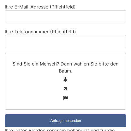
Ihre E-Mail-Adresse (Pflichtfeld)
Ihre Telefonnummer (Pflichtfeld)
Sind Sie ein Mensch? Dann wählen Sie bitte
den
Baum
.
S
1
i
2
n
3
d
S
i
e
e
Ihre Daten werden sorgsam behandelt und für die