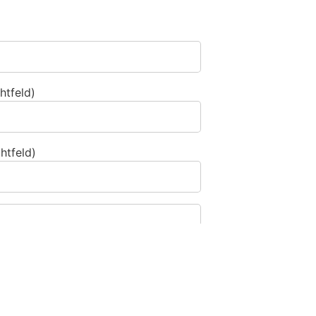
htfeld)
htfeld)
 Dann wählen Sie bitte
den Baum
.
1
2
3