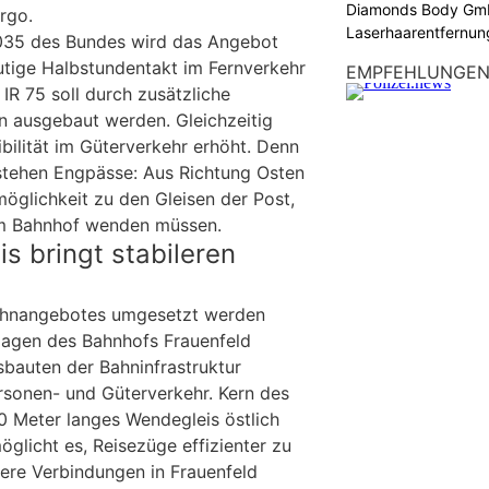
Diamonds Body Gmb
rgo.
Laserhaarentfernung
035 des Bundes wird das Angebot
Tattooentfernung
eutige Halbstundentakt im Fernverkehr
EMPFEHLUNGE
IR 75 soll durch zusätzliche
n ausgebaut werden. Gleichzeitig
ibilität im Güterverkehr erhöht. Denn
stehen Engpässe: Aus Richtung Osten
rmöglichkeit zu den Gleisen der Post,
im Bahnhof wenden müssen.
 bringt stabileren
ahnangebotes umgesetzt werden
lagen des Bahnhofs Frauenfeld
sbauten der Bahninfrastruktur
sonen- und Güterverkehr. Kern des
00 Meter langes Wendegleis östlich
glicht es, Reisezüge effizienter zu
ere Verbindungen in Frauenfeld