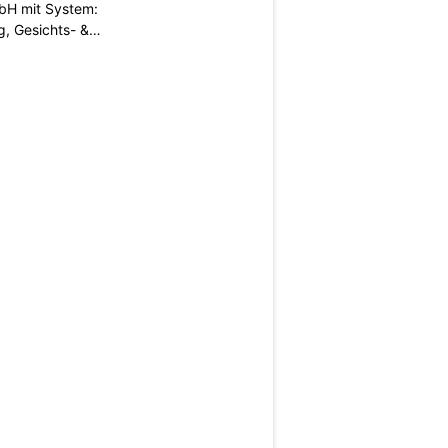
H mit System:
, Gesichts- &
N