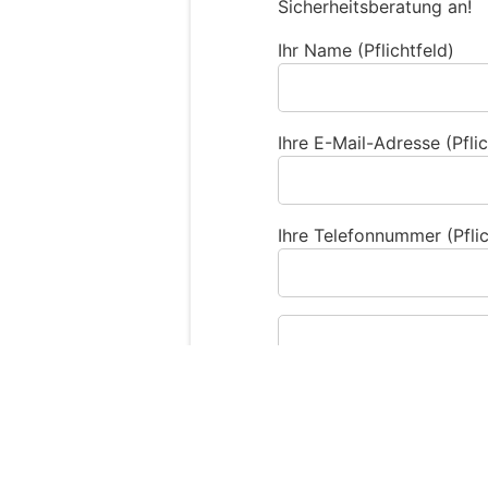
Sicherheitsberatung an!
Ihr Name (Pflichtfeld)
Ihre E-Mail-Adresse (Pflic
Ihre Telefonnummer (Pflic
Sind Sie ein Mensch?
S
i
n
d
S