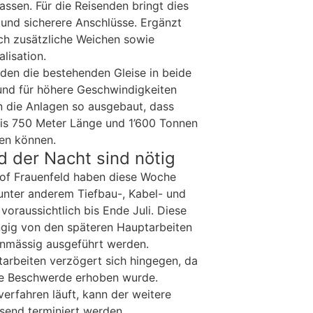
ssen. Für die Reisenden bringt dies
 und sicherere Anschlüsse. Ergänzt
rch zusätzliche Weichen sowie
lisation.
den die bestehenden Gleise in beide
nd für höhere Geschwindigkeiten
 die Anlagen so ausgebaut, dass
bis 750 Meter Länge und 1’600 Tonnen
ren können.
 der Nacht sind nötig
hof Frauenfeld haben diese Woche
unter anderem Tiefbau-, Kabel- und
voraussichtlich bis Ende Juli. Diese
gig von den späteren Hauptarbeiten
nmässig ausgeführt werden.
arbeiten verzögert sich hingegen, da
e Beschwerde erhoben wurde.
rfahren läuft, kann der weitere
ssend terminiert werden.