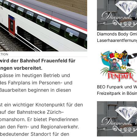
Diamonds Body Gmb
Laserhaarentfernung
Tattooentfernung
KTION
wird der Bahnhof Frauenfeld für
ngen vorbereitet.
pässe im heutigen Betrieb und
 des Fahrplans im Personen- und
BEO Funpark und W
 Bauarbeiten beginnen in diesen
Freizeitpark in Bösi
st ein wichtiger Knotenpunkt für den
auf der Bahnstrecke Zürich–
manshorn. Er bietet Pendlerinnen
an den Fern- und Regionalverkehr.
 bedeutender Standort für den