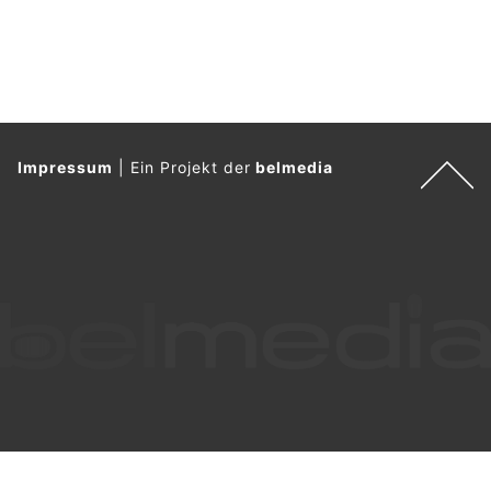
drei Fällen führte.
Weiterlesen
Kanton Schwyz: Wohnmobile kostenlos wiegen
lassen – Polizei warnt vor Überladung
10.06.26
VON
POLIZEI.NEWS REDAKTION
Wie schwer ist das Wohnmobil oder der Wohnwagen
tatsächlich – mit Gasflaschen, Wassertanks und
Feriengepäck?
Wer sicherstellen möchte, dass sein rollendes Feriendomizil
nicht überladen ist, kann dies anlässlich der "Camper Days"
unkompliziert überprüfen lassen.
Weiterlesen
Mels/Buchs SG: Polizei geht gegen Poser-Szene