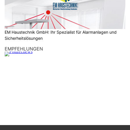
c
h
?
D
a
EM Haustechnik GmbH: Ihr Spezialist für Alarmanlagen und
Sicherheitslösungen
n
n
EMPFEHLUNGEN
w
ä
h
l
e
n
S
i
e
b
i
t