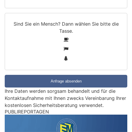
Sind Sie ein Mensch? Dann wählen Sie bitte
die
Tasse
.
S
1
i
2
n
3
d
S
i
e
e
Ihre Daten werden sorgsam behandelt und für die
i
Kontaktaufnahme mit Ihnen zwecks Vereinbarung Ihrer
n
kostenlosen Sicherheitsberatung verwendet.
M
PUBLIREPORTAGEN
e
n
s