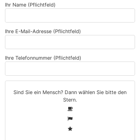
Ihr Name (Pflichtfeld)
Ihre E-Mail-Adresse (Pflichtfeld)
Ihre Telefonnummer (Pflichtfeld)
Sind Sie ein Mensch? Dann wählen Sie bitte
den
Stern
.
S
1
i
2
n
3
d
S