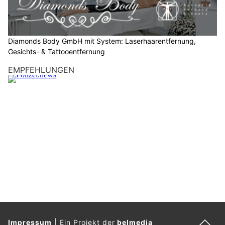
n
.
Diamonds Body GmbH mit System: Laserhaarentfernung,
Gesichts- & Tattooentfernung
EMPFEHLUNGEN
Impressum
|
Ein Projekt der
belmedia