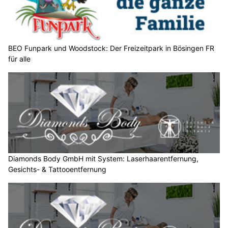
l
e
n
S
BEO Funpark und Woodstock: Der Freizeitpark in Bösingen FR
für alle
i
e
b
i
t
t
e
d
e
Diamonds Body GmbH mit System: Laserhaarentfernung,
n
Gesichts- & Tattooentfernung
S
t
e
r