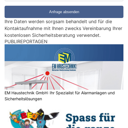
i
e
e
Ihre Daten werden sorgsam behandelt und für die
i
Kontaktaufnahme mit Ihnen zwecks Vereinbarung Ihrer
n
kostenlosen Sicherheitsberatung verwendet.
M
PUBLIREPORTAGEN
e
n
s
c
h
?
D
a
EM Haustechnik GmbH: Ihr Spezialist für Alarmanlagen und
Sicherheitslösungen
n
n
w
ä
h