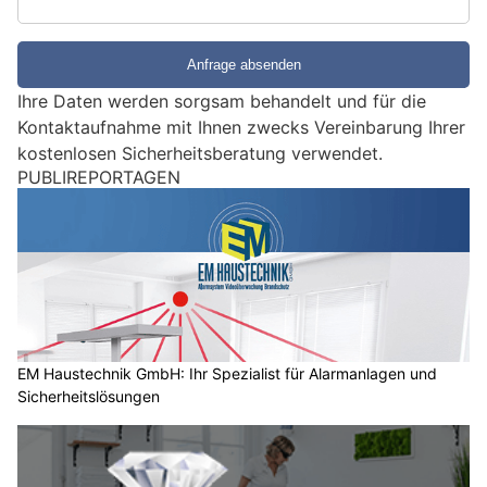
S
i
e
e
Ihre Daten werden sorgsam behandelt und für die
i
Kontaktaufnahme mit Ihnen zwecks Vereinbarung Ihrer
n
kostenlosen Sicherheitsberatung verwendet.
M
PUBLIREPORTAGEN
e
n
s
c
h
?
D
a
EM Haustechnik GmbH: Ihr Spezialist für Alarmanlagen und
Sicherheitslösungen
n
n
w
ä