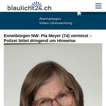
Ennetbürgen NW: Pia Meyer (74) vermisst –
Polizei bittet dringend um Hinweise