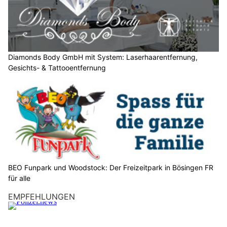
h
l
e
n
S
Diamonds Body GmbH mit System: Laserhaarentfernung,
Gesichts- & Tattooentfernung
i
e
b
i
t
t
e
d
a
BEO Funpark und Woodstock: Der Freizeitpark in Bösingen FR
s
für alle
H
EMPFEHLUNGEN
a
u