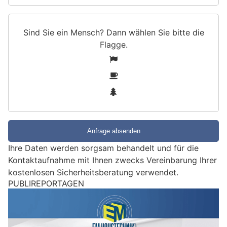
Sind Sie ein Mensch? Dann wählen Sie bitte
die
Flagge
.
S
1
i
2
n
3
d
S
i
e
e
Ihre Daten werden sorgsam behandelt und für die
i
Kontaktaufnahme mit Ihnen zwecks Vereinbarung Ihrer
n
kostenlosen Sicherheitsberatung verwendet.
M
PUBLIREPORTAGEN
e
n
s
c