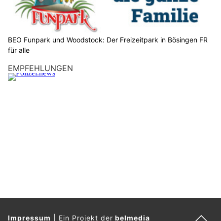
t
e
d
i
BEO Funpark und Woodstock: Der Freizeitpark in Bösingen FR
e
für alle
F
EMPFEHLUNGEN
l
a
g
g
e
.
Impressum
|
Ein Projekt der
belmedia