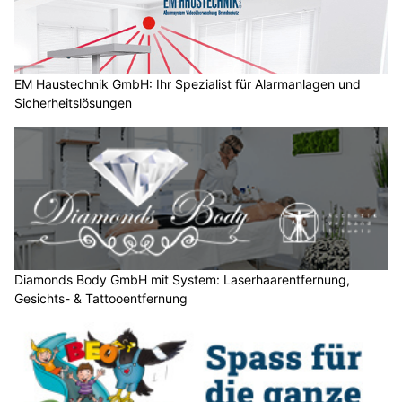
h
?
D
a
EM Haustechnik GmbH: Ihr Spezialist für Alarmanlagen und
Sicherheitslösungen
n
n
w
ä
h
l
e
n
S
Diamonds Body GmbH mit System: Laserhaarentfernung,
Gesichts- & Tattooentfernung
i
e
b
i
t