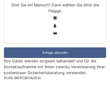
Sind Sie ein Mensch? Dann wählen Sie bitte
die
Flagge
.
S
1
i
2
n
3
d
S
i
e
e
Ihre Daten werden sorgsam behandelt und für die
i
Kontaktaufnahme mit Ihnen zwecks Vereinbarung Ihrer
n
kostenlosen Sicherheitsberatung verwendet.
M
PUBLIREPORTAGEN
e
EMPFEHLUNGEN
n
s
c
h