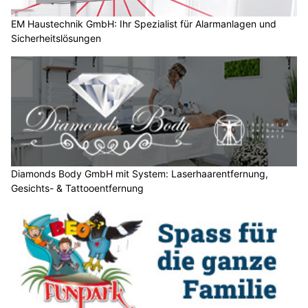
D
a
EM Haustechnik GmbH: Ihr Spezialist für Alarmanlagen und
Sicherheitslösungen
n
n
w
ä
h
l
e
n
S
Diamonds Body GmbH mit System: Laserhaarentfernung,
Gesichts- & Tattooentfernung
i
e
b
i
t
t
e
d