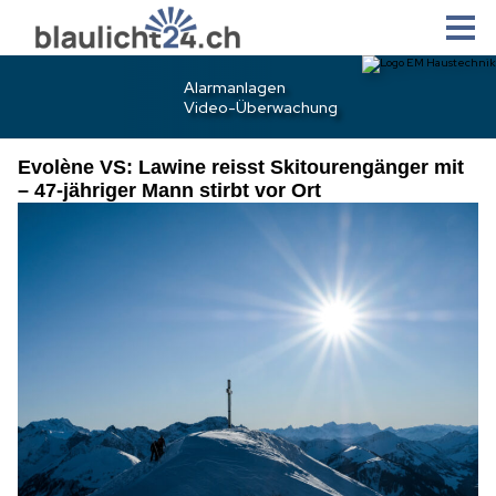
Evolène VS: Lawine reisst Skitourengänger mit
– 47-jähriger Mann stirbt vor Ort