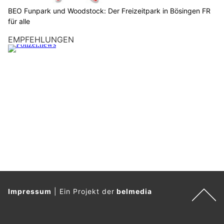
a
BEO Funpark und Woodstock: Der Freizeitpark in Bösingen FR
s
für alle
H
EMPFEHLUNGEN
a
u
s
.
Impressum
|
Ein Projekt der
belmedia