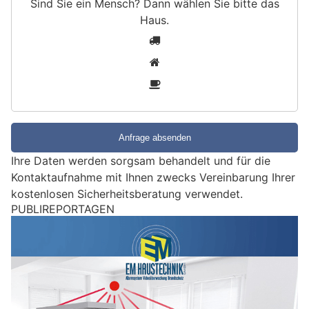
Sind Sie ein Mensch? Dann wählen Sie bitte
das
Haus
.
S
1
i
2
n
3
d
S
i
e
e
Ihre Daten werden sorgsam behandelt und für die
i
Kontaktaufnahme mit Ihnen zwecks Vereinbarung Ihrer
n
kostenlosen Sicherheitsberatung verwendet.
M
PUBLIREPORTAGEN
e
n
s
c
h
?