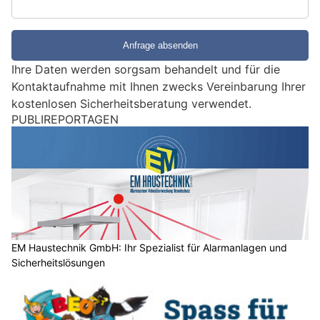
S
i
e
e
Ihre Daten werden sorgsam behandelt und für die
i
Kontaktaufnahme mit Ihnen zwecks Vereinbarung Ihrer
n
kostenlosen Sicherheitsberatung verwendet.
M
PUBLIREPORTAGEN
e
n
s
c
h
?
D
a
EM Haustechnik GmbH: Ihr Spezialist für Alarmanlagen und
Sicherheitslösungen
n
n
w
ä