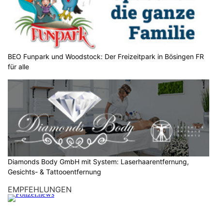
h
l
e
n
S
BEO Funpark und Woodstock: Der Freizeitpark in Bösingen FR
für alle
i
e
b
i
t
t
e
d
a
Diamonds Body GmbH mit System: Laserhaarentfernung,
s
Gesichts- & Tattooentfernung
H
EMPFEHLUNGEN
e
r