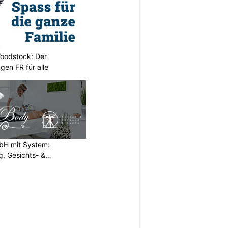
oodstock: Der
ngen FR für alle
H mit System:
, Gesichts- &
N