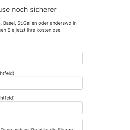
use noch sicherer
n, Basel, St.Gallen oder anderswo in
n Sie jetzt Ihre kostenlose
htfeld)
htfeld)
 Dann wählen Sie bitte
die Flagge
.