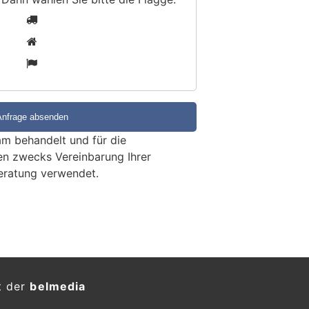
1
2
3
m behandelt und für die
en zwecks Vereinbarung Ihrer
eratung verwendet.
t der
belmedia