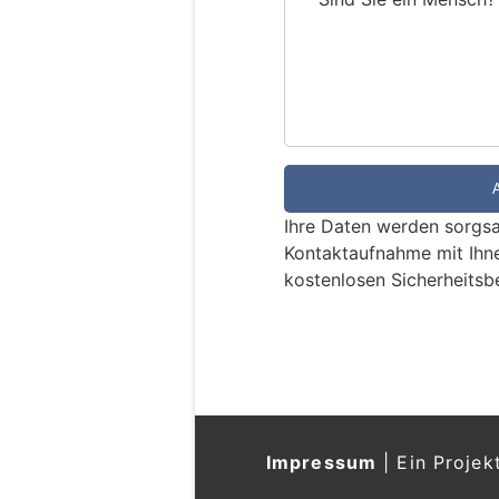
S
i
n
d
S
i
e
e
Ihre Daten werden sorgsa
i
Kontaktaufnahme mit Ihn
n
kostenlosen Sicherheitsb
M
e
n
s
c
h
?
Impressum
|
Ein Projek
D