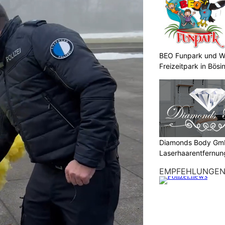
BEO Funpark und W
Freizeitpark in Bösi
Diamonds Body Gmb
Laserhaarentfernung
Tattooentfernung
EMPFEHLUNGE