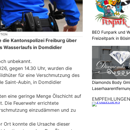
BEO Funpark und W
KTION
Freizeitpark in Bösi
 die Kantonspolizei Freiburg über
s Wasserlaufs in Domdidier
noch unbekannt.
026, gegen 14.30 Uhr, wurden die
ildhüter für eine Verschmutzung des
de Saint-Aubin, in Domdidier
Diamonds Body Gmb
Laserhaarentfernung
Tattooentfernung
mten eine geringe Menge Ölschicht auf
EMPFEHLUNGE
t. Die Feuerwehr errichtete
erschmutzung einzudämmen und zu
or Ort konnte die Ursache dieser