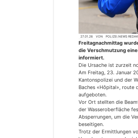
27.01.26
VON
POLIZEI.NEWS REDA
Freitagnachmittag wurde
die Verschmutzung eine
informiert.
Die Ursache ist zurzeit 
Am Freitag, 23. Januar 2
Kantonspolizei und der W
Baches «Hôpital», route 
aufgeboten.
Vor Ort stellten die Bea
der Wasseroberfläche fes
Absperrungen, um die V
beseitigen.
Trotz der Ermittlungen v