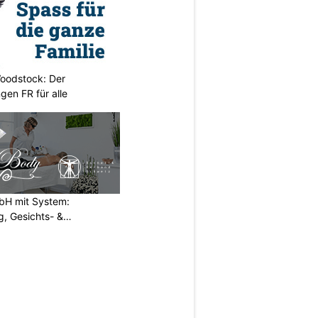
oodstock: Der
ngen FR für alle
H mit System:
, Gesichts- &
N