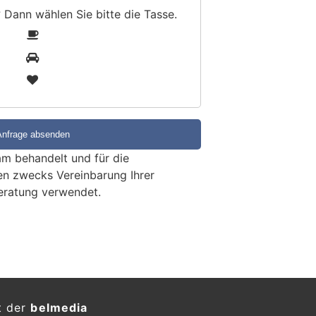
? Dann wählen Sie bitte
die Tasse
.
1
2
3
m behandelt und für die
en zwecks Vereinbarung Ihrer
eratung verwendet.
t der
belmedia