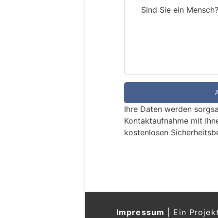
Sind Sie ein Mensch
S
i
n
d
S
i
e
e
Ihre Daten werden sorgsa
i
Kontaktaufnahme mit Ihn
n
kostenlosen Sicherheitsb
M
e
n
s
c
h
?
Impressum
|
Ein Projek