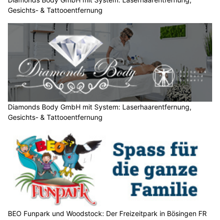
n
Gesichts- & Tattooentfernung
S
t
e
r
n
.
Diamonds Body GmbH mit System: Laserhaarentfernung,
Gesichts- & Tattooentfernung
BEO Funpark und Woodstock: Der Freizeitpark in Bösingen FR