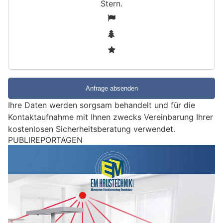
Stern
.
S
1
i
2
n
3
d
S
i
e
e
Ihre Daten werden sorgsam behandelt und für die
i
Kontaktaufnahme mit Ihnen zwecks Vereinbarung Ihrer
n
kostenlosen Sicherheitsberatung verwendet.
M
PUBLIREPORTAGEN
e
n
s
c
h
?
D