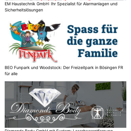
a
EM Haustechnik GmbH: Ihr Spezialist für Alarmanlagen und
Sicherheitslösungen
n
n
w
ä
h
l
e
n
S
BEO Funpark und Woodstock: Der Freizeitpark in Bösingen FR
für alle
i
e
b
i
t
t
e
d
e
Diamonds Body GmbH mit System: Laserhaarentfernung,