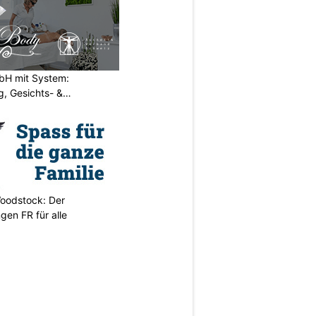
H mit System:
, Gesichts- &
oodstock: Der
ngen FR für alle
N