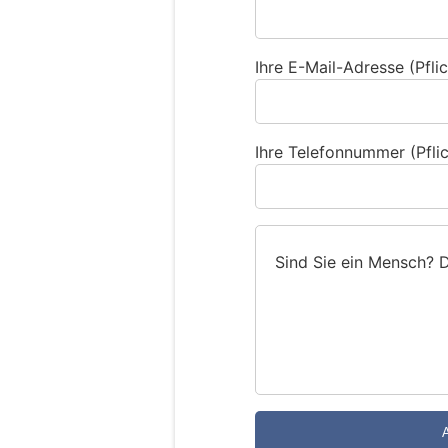
Ihre E-Mail-Adresse (Pflic
Ihre Telefonnummer (Pflic
Sind Sie ein Mensch? 
S
i
n
d
S
i
e