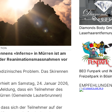
Diamonds Body Gmb
Laserhaarentfernung
Tattooentfernung
KTION
ennens «Inferno» in Mürren ist am
der Reanimationsmassnahmen vor
BEO Funpark und W
edizinisches Problem. Das Skirennen
Freizeitpark in Bösi
erhielt am Samstag, 24. Januar 2026,
EMPFEHLUNGE
 Meldung, dass ein Teilnehmer des
Mürren (Gemeinde Lauterbrunnen)
 dass sich der Teilnehmer auf der