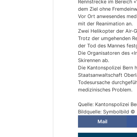
Rennstrecke im Bereich «
dem Ziel ohne Fremdein
Vor Ort anwesendes medi
mit der Reanimation an.
Zwei Helikopter der Air-G
Trotz der umgehenden R
der Tod des Mannes festg
Die Organisatoren des «
Skirennen ab.
Die Kantonspolizei Bern h
Staatsanwaltschaft Oberl
Todesursache durchgeführ
medizinisches Problem.
Quelle: Kantonspolizei Be
Bildquelle: Symbolbild ©
Mail