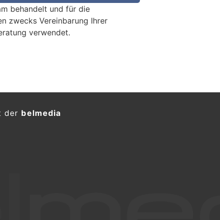
m behandelt und für die
en zwecks Vereinbarung Ihrer
eratung verwendet.
ückwärtsmanöver endet
zt Hang hinunter
KTION
e sich in La Croix de l’Aiguille bei
sunfall
.
ei ums Leben
.
ür
BEO Funpark und Woodstock: Der Freizeitpark
in Bösingen FR für alle