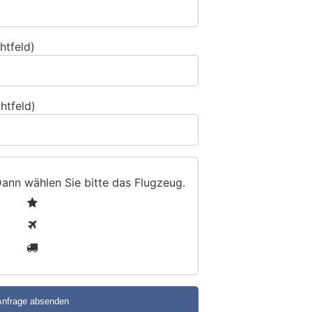
htfeld)
htfeld)
Dann wählen Sie bitte
das Flugzeug
.
1
2
3