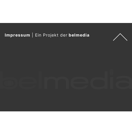
Verkehrsunfälle.
Dabei wurden drei Personen leicht verletzt. Die Stadtpolizei
Winterthur klärt die genauen Unfallhergänge ab.
Weiterlesen
Winterthur ZH: Rollerfahrer flüchtet nach
Kollision samt Autoschlüssel (Zeugenaufruf)
15.07.26
VON
POLIZEI.NEWS REDAKTION
Am Mittwochmorgen, 15. Juli 2026, ist es an der
Konradstrasse in Winterthur zu einer Kollision zwischen
einem Lieferwagen und einem Roller gekommen.
Verletzt wurde niemand. Der unbekannte Rollerlenker entfernte
sich anschliessend von der Unfallstelle. Die Stadtpolizei
Winterthur sucht Zeuginnen und Zeugen.
Weiterlesen