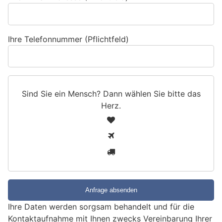
Ihre Telefonnummer (Pflichtfeld)
Sind Sie ein Mensch? Dann wählen Sie bitte
das
Herz
.
S
1
i
2
n
3
d
S
i
e
e
Ihre Daten werden sorgsam behandelt und für die
i
Kontaktaufnahme mit Ihnen zwecks Vereinbarung Ihrer