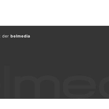
acht auf Axalpstrasse frontal
erletzte