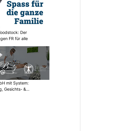
oodstock: Der
ngen FR für alle
H mit System:
, Gesichts- &
N