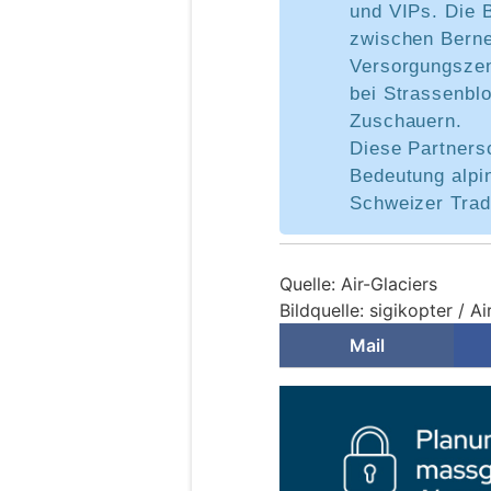
und VIPs. Die B
zwischen Berne
Versorgungszent
bei Strassenbl
Zuschauern.
Diese Partnersc
Bedeutung alpin
Schweizer Trad
Quelle: Air-Glaciers
Bildquelle: sigikopter / Ai
Mail