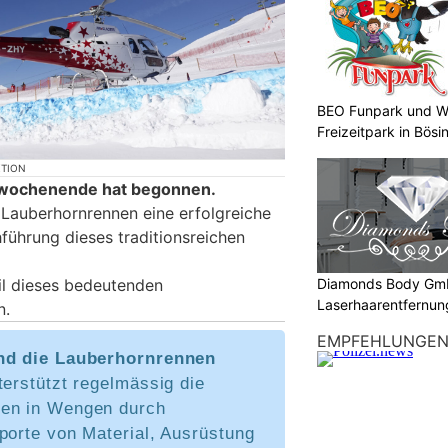
BEO Funpark und W
Freizeitpark in Bösi
KTION
nnwochenende hat begonnen.
 Lauberhornrennen eine erfolgreiche
führung dieses traditionsreichen
Diamonds Body Gmb
eil dieses bedeutenden
Laserhaarentfernung
n.
Tattooentfernung
EMPFEHLUNGE
und die Lauberhornrennen
terstützt regelmässig die
en in Wengen durch
porte von Material, Ausrüstung