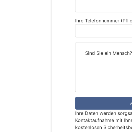
Ihre Telefonnummer (Pflic
Sind Sie ein Mensch?
S
i
n
d
S
i
e
e
Ihre Daten werden sorgsa
i
Kontaktaufnahme mit Ihn
n
kostenlosen Sicherheitsb
M