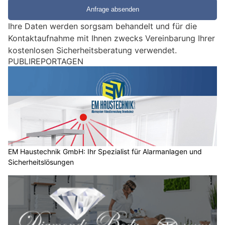
e
e
Ihre Daten werden sorgsam behandelt und für die
i
Kontaktaufnahme mit Ihnen zwecks Vereinbarung Ihrer
n
kostenlosen Sicherheitsberatung verwendet.
M
PUBLIREPORTAGEN
e
n
s
c
h
?
D
a
EM Haustechnik GmbH: Ihr Spezialist für Alarmanlagen und
Sicherheitslösungen
n
n
w
ä
h
l