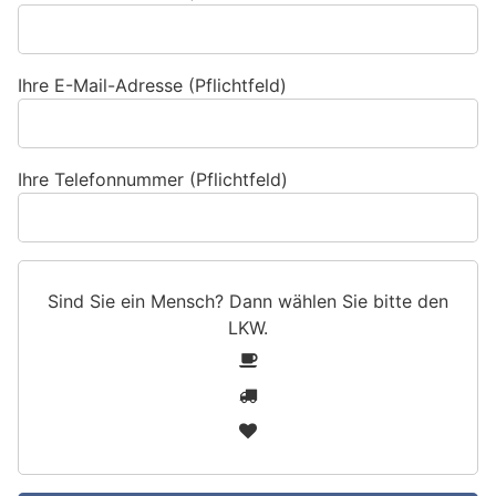
Ihre E-Mail-Adresse (Pflichtfeld)
Ihre Telefonnummer (Pflichtfeld)
Sind Sie ein Mensch? Dann wählen Sie bitte
den
LKW
.
S
1
i
2
n
3
d
S
i