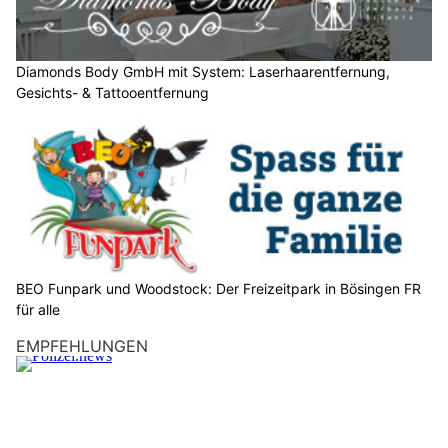
e
n
S
Diamonds Body GmbH mit System: Laserhaarentfernung,
Gesichts- & Tattooentfernung
i
e
b
i
t
t
e
d
e
BEO Funpark und Woodstock: Der Freizeitpark in Bösingen FR
n
für alle
L
EMPFEHLUNGEN
K
W
.