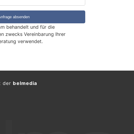
m behandelt und für die
en zwecks Vereinbarung Ihrer
eratung verwendet.
Schweiz und Österreich
arbeit bei Luftverteidigung
KTION
r, Chef Eidgenössisches
digung, Bevölkerungsschutz und
6. Juli 2026 die österreichische
ndesverteidigung, Klaudia Tanner, zu
 in der Schweiz.
 stehen die sicherheitspolitische
n neutralen Staaten sowie aktuelle
ragen.