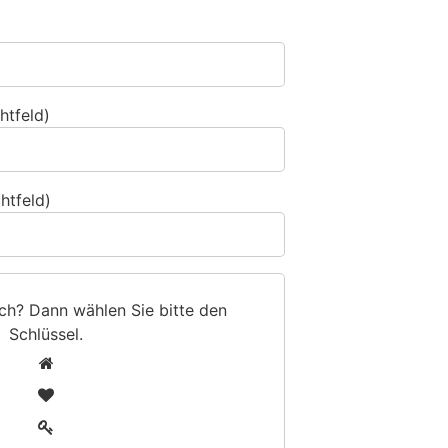
htfeld)
htfeld)
sch? Dann wählen Sie bitte
den
Schlüssel
.
1
2
3