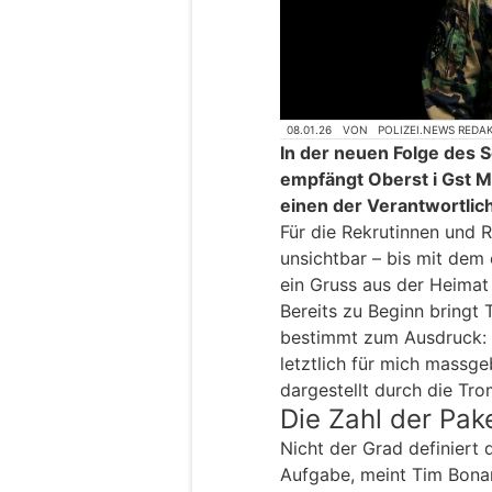
08.01.26
VON
POLIZEI.NEWS REDA
In der neuen Folge des
empfängt Oberst i Gst M
einen der Verantwortlich
Für die Rekrutinnen und R
unsichtbar – bis mit dem
ein Gruss aus der Heimat
Bereits zu Beginn bringt
bestimmt zum Ausdruck: 
letztlich für mich massge
dargestellt durch die Tr
Die Zahl der Pak
Nicht der Grad definiert
Aufgabe, meint Tim Bonar