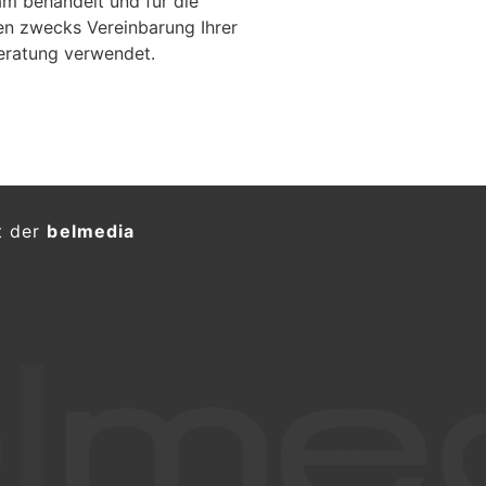
m behandelt und für die
en zwecks Vereinbarung Ihrer
eratung verwendet.
 Auto überschlägt sich
ver – Lenker verletzt
KTION
ch im Bleikewald in Bleiken bei
hrsunfall mit zwei beteiligten Autos
dabei leicht verletzt. Die
t zur Klärung des Unfallhergangs
zeitpark
EM Haustechnik GmbH: Ihr Spezialist für
Alarmanlagen und Sicherheitslösungen