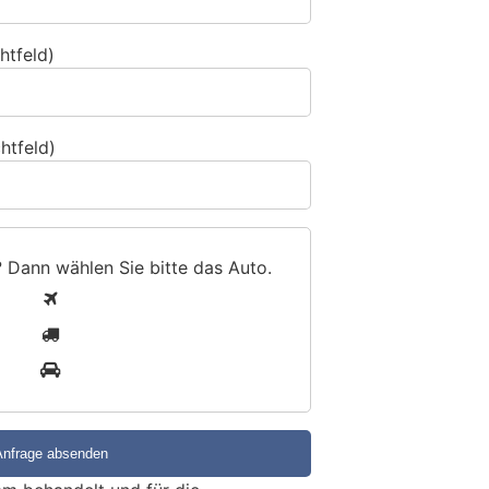
htfeld)
htfeld)
? Dann wählen Sie bitte
das Auto
.
1
2
3