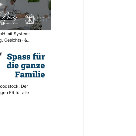
H mit System:
, Gesichts- &
oodstock: Der
ngen FR für alle
N