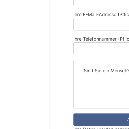
Ihre E-Mail-Adresse (Pflic
Ihre Telefonnummer (Pflic
Sind Sie ein Mensch
S
i
n
d
S
i
e
e