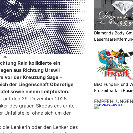
Diamonds Body Gmb
Laserhaarentfernung
Tattooentfernung
KTION
chtung Rain kollidierte ein
gen aus Richtung Urswil
e vor der Kreuzung Sage –
ich der Liegenschaft Oberotige
BEO Funpark und W
Freizeitpark in Bösi
tafel sowie einem Leitpfosten.
. auf den 29. Dezember 2025.
EMPFEHLUNGE
nker des grauen Skodas entfernte
r Unfallstelle, ohne sich um den
t die Lenkerin oder den Lenker des