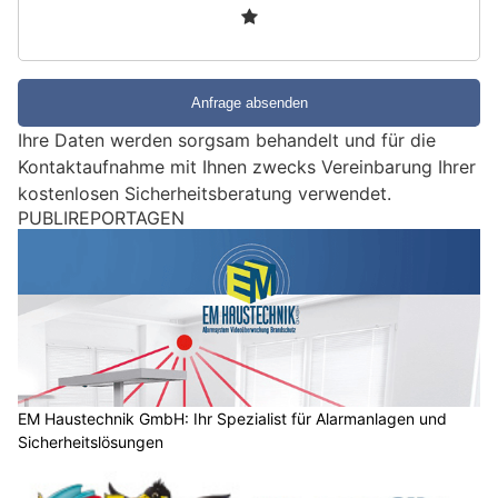
3
d
S
i
e
e
Ihre Daten werden sorgsam behandelt und für die
i
Kontaktaufnahme mit Ihnen zwecks Vereinbarung Ihrer
n
kostenlosen Sicherheitsberatung verwendet.
M
PUBLIREPORTAGEN
e
n
s
c
h
?
D
a
EM Haustechnik GmbH: Ihr Spezialist für Alarmanlagen und
Sicherheitslösungen
n
n