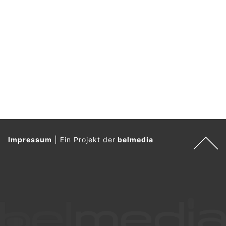
s
s
e
.
Impressum
|
Ein Projekt der
belmedia