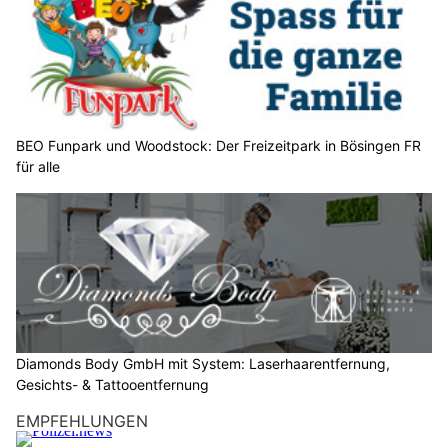
w
ä
h
l
e
n
S
BEO Funpark und Woodstock: Der Freizeitpark in Bösingen FR
für alle
i
e
b
i
t
t
e
d
i
Diamonds Body GmbH mit System: Laserhaarentfernung,
e
Gesichts- & Tattooentfernung
T
EMPFEHLUNGEN
a