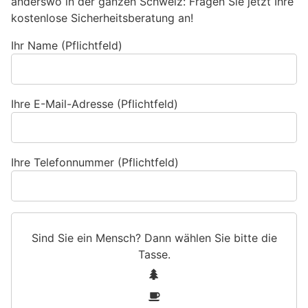
anderswo in der ganzen Schweiz: Fragen Sie jetzt Ihre
kostenlose Sicherheitsberatung an!
Ihr Name (Pflichtfeld)
Ihre E-Mail-Adresse (Pflichtfeld)
Ihre Telefonnummer (Pflichtfeld)
Sind Sie ein Mensch? Dann wählen Sie bitte
die
Tasse
.
S
1
i
2
n