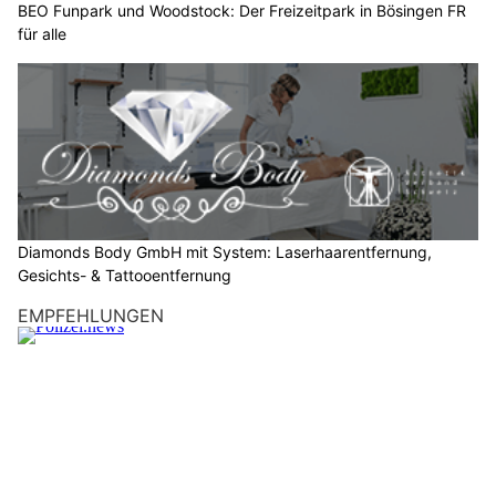
Wenn die Sonne blendet: Im Sommer sicher zur
Schule
14.07.26
VON
POLIZEI.NEWS REDAKTION
Sonnige Tage machen den Schulweg oft angenehmer. Gute
Sicht und trockenes Wetter vermitteln schnell den Eindruck,
dass unterwegs kaum Gefahren bestehen. Doch gerade
morgens kann die tief stehende Sonne den Strassenverkehr
erschweren. Blendung beeinträchtigt die Sicht von
Autofahrern, Velofahrern und Fussgängern. Dadurch
entstehen Situationen, die leicht unterschätzt werden.
In diesem Artikel erfahren Sie, warum blendende Sonne den
Schulweg unsicherer machen kann und wie Sie Ihr Kind darauf
vorbereiten.
Weiterlesen
Schweiz: Cyberkriminelle stehlen mit Fake-
Amazon-Mail Login- und Kreditkartendaten
13.05.26
VON
POLIZEI.NEWS REDAKTION