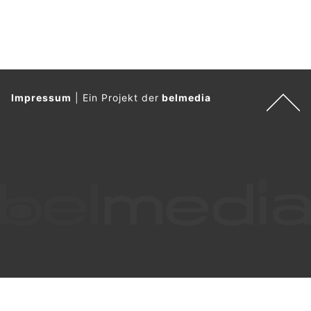
Eine angebliche Bestellbestätigung im Namen von Amazon
täuscht vor, dass ein kostenpflichtiges Prime-Jahresabo
aktiviert wurde, das ohne sofortige Stornierung belastet
wird.
Cybercrime.ch informiert über die neueste Betrugsmasche.
Weiterlesen
Schweiz: Cyberkriminelle locken mit Fake-
Ticket-Gewinnspielen auf Social Media
27.05.26
VON
POLIZEI.NEWS REDAKTION
Auf Social Media kursieren gefälschte Ticket-Gewinnspiele
für aktuelle Events.
Die Beiträge erscheinen auf gefälschten Profilen im Namen
bekannter Firmen.
Weiterlesen