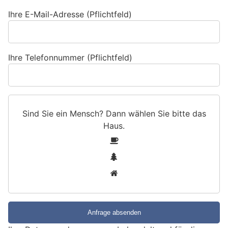
Ihre E-Mail-Adresse (Pflichtfeld)
Ihre Telefonnummer (Pflichtfeld)
Sind Sie ein Mensch? Dann wählen Sie bitte
das
Haus
.
S
1
i
2
n
3
d
S
i
e
e