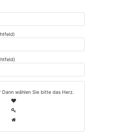
htfeld)
htfeld)
? Dann wählen Sie bitte
das Herz
.
1
2
3