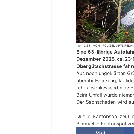
04.12.25
VON
POLIZEI.NEWS REDA
Eine 63-jährige Autofah
Dezember 2025, ca. 23:1
Obergütschstrasse fahr
Aus noch ungeklärten Grü
über ihr Fahrzeug, kollid
fuhr anschliessend eine B
Beim Unfall wurde nieman
Der Sachschaden wird auf
Quelle: Kantonspolizei Lu
Bildquelle: Kantonspolize
Mail