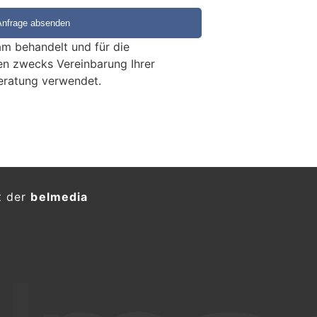
m behandelt und für die
en zwecks Vereinbarung Ihrer
eratung verwendet.
rletzte nach Auffahrunfall –
ofahrerin ohne Ausweis
KTION
026, ca. 23:00 Uhr) bremste ein
Haldenstrasse stadteinwärts ab, um
rasse überqueren zu lassen.
hrerin konnte nicht mehr rechtzeitig
en das Heck des Motorrads.