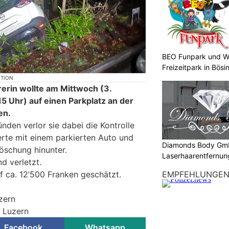
BEO Funpark und W
Freizeitpark in Bösi
KTION
rerin wollte am Mittwoch (3.
5 Uhr) auf einen Parkplatz an der
en.
nden verlor sie dabei die Kontrolle
ierte mit einem parkierten Auto und
Diamonds Body Gmb
öschung hinunter.
Laserhaarentfernung
d verletzt.
Tattooentfernung
EMPFEHLUNGE
 ca. 12’500 Franken geschätzt.
zern
i Luzern
Facebook
Whatsapp