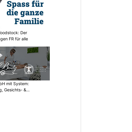
oodstock: Der
ngen FR für alle
H mit System:
, Gesichts- &
N