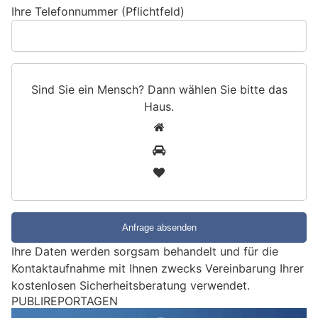
Ihre Telefonnummer (Pflichtfeld)
Sind Sie ein Mensch? Dann wählen Sie bitte
das
Haus
.
S
1
i
2
n
3
d
S
i
e
e
Ihre Daten werden sorgsam behandelt und für die
i
Kontaktaufnahme mit Ihnen zwecks Vereinbarung Ihrer
n
kostenlosen Sicherheitsberatung verwendet.
M
e
Chur GR: Stadtpolizei vereidigt neue Polizisten