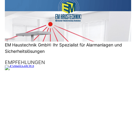
n
s
c
h
?
D
a
EM Haustechnik GmbH: Ihr Spezialist für Alarmanlagen und
Sicherheitslösungen
n
n
EMPFEHLUNGEN
w
ä
h
l
e
n
S
i
e
b