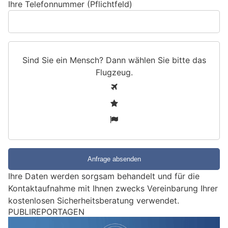
Ihre Telefonnummer (Pflichtfeld)
Sind Sie ein Mensch? Dann wählen Sie bitte
das
Flugzeug
.
S
1
i
2
n
3
d
S
i
e
e
Ihre Daten werden sorgsam behandelt und für die
i
Kontaktaufnahme mit Ihnen zwecks Vereinbarung Ihrer
n
kostenlosen Sicherheitsberatung verwendet.
M
PUBLIREPORTAGEN
e