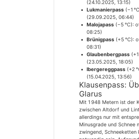
(24.10.2025, 13:15)
Lukmanierpass
(−1 °C
(29.09.2025, 06:44)
Malojapass
(−5 °C): o
08:25)
Brünigpass
(+5 °C): o
08:31)
Glaubenbergpass
(+1
(23.05.2025, 18:05)
Ibergereggpass
(+2 °
(15.04.2025, 13:56)
Klausenpass: Üb
Glarus
Mit 1 948 Metern ist der
zwischen Altdorf und Linth
allerdings nur mit entsp
Minusgrade und Schnee m
zwingend, Schneeketten k