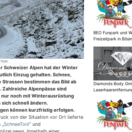
BEO Funpark und W
Freizeitpark in Bösi
KTION
r Schweizer Alpen hat der Winter
tlich Einzug gehalten. Schnee,
 Strassen bestimmen das Bild ab
Diamonds Body Gmb
 Zahlreiche Alpenpässe sind
Laserhaarentfernung
e nur noch mit Winterausrüstung
Tattooentfernung
 sich schnell ändern.
en können kurzfristig erfolgen.
uck von der Situation vor Ort lieferte
 „
SchneeToni
“ und
lizei.news. Innerhalb einer