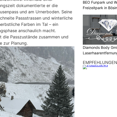
BEO Funpark und W
ngszeit dokumentierte er die
Freizeitpark in Bösi
usenpass und am Urnerboden. Seine
chneite Passstrassen und winterliche
rbstliche Farben im Tal – ein
ngsphase anschaulich macht.
sst die Passzustände zusammen und
e zur Planung.
Diamonds Body Gmb
Laserhaarentfernung
Tattooentfernung
EMPFEHLUNGE