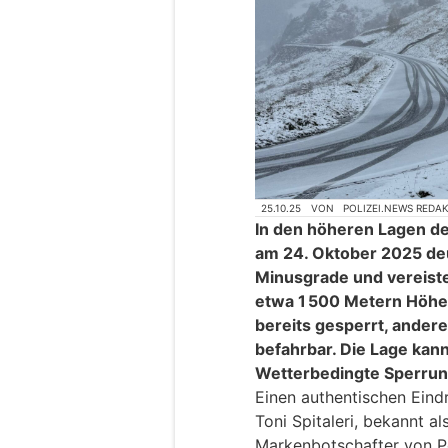
25.10.25
VON
POLIZEI.NEWS REDA
In den höheren Lagen de
am 24. Oktober 2025 deu
Minusgrade und vereiste
etwa 1 500 Metern Höhe.
bereits gesperrt, ander
befahrbar. Die Lage kann
Wetterbedingte Sperrung
Einen authentischen Eindr
Toni Spitaleri, bekannt als
Markenbotschafter von Po