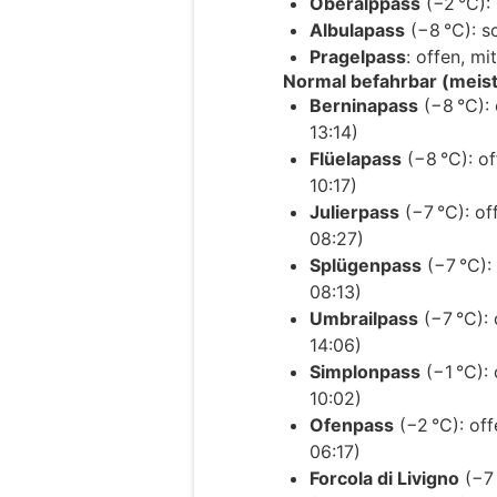
Oberalppass
(−2 °C):
Albulapass
(−8 °C): s
Pragelpass
: offen, m
Normal befahrbar (meis
Berninapass
(−8 °C): 
13:14)
Flüelapass
(−8 °C): of
10:17)
Julierpass
(−7 °C): of
08:27)
Splügenpass
(−7 °C):
08:13)
Umbrailpass
(−7 °C): 
14:06)
Simplonpass
(−1 °C): 
10:02)
Ofenpass
(−2 °C): off
06:17)
Forcola di Livigno
(−7 