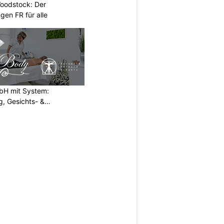
oodstock: Der
ngen FR für alle
H mit System:
, Gesichts- &
N