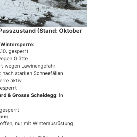
 Passzustand (Stand: Oktober
n Wintersperre:
2.10. gesperrt
wegen Glätte
rrt wegen Lawinengefahr
t nach starken Schneefällen
erre aktiv
gesperrt
ard & Grosse Scheidegg
: in
 gesperrt
gen:
 offen, nur mit Winterausrüstung