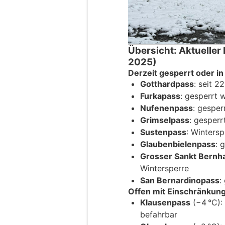
Übersicht: Aktueller
2025)
Derzeit gesperrt oder i
Gotthardpass
: seit 2
Furkapass
: gesperrt 
Nufenenpass
: gespe
Grimselpass
: gesperr
Sustenpass
: Wintersp
Glaubenbielenpass
: 
Grosser Sankt Bernh
Wintersperre
San Bernardinopass
:
Offen mit Einschränkun
Klausenpass
(−4 °C):
befahrbar