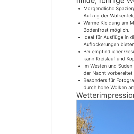
milde, föhnige W
Morgendliche Spazier
Aufzug der Wolkenfeld
Warme Kleidung am Mo
Bodenfrost möglich.
Ideal für Ausflüge in 
Auflockerungen biete
Bei empfindlicher Ges
kann Kreislauf und Kop
Im Westen und Süden 
der Nacht vorbereitet 
Besonders für Fotogra
durch hohe Wolken am
Wetterimpressio