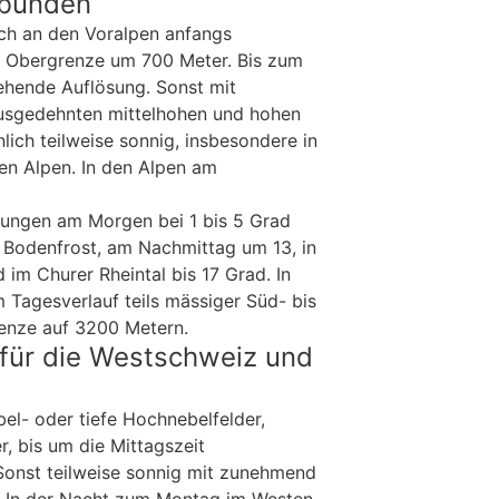
lbünden
uch an den Voralpen anfangs
, Obergrenze um 700 Meter. Bis zum
ehende Auflösung. Sonst mit
usgedehnten mittelhohen und hohen
ich teilweise sonnig, insbesondere in
hen Alpen. In den Alpen am
rungen am Morgen bei 1 bis 5 Grad
 Bodenfrost, am Nachmittag um 13, in
im Churer Rheintal bis 17 Grad. In
 Tagesverlauf teils mässiger Süd- bis
enze auf 3200 Metern.
für die Westschweiz und
el- oder tiefe Hochnebelfelder,
 bis um die Mittagszeit
Sonst teilweise sonnig mit zunehmend
. In der Nacht zum Montag im Westen