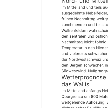
Nord- und Mitte
Im Mittelland und teils a
ausgedehnte Nebelfelder
frühen Nachmittag weitg
zunehmenden und teils a
Wolkenfeldern wahrscheinl
den zentralen und östlic
Nachmittag leicht föhnig.
Temperatur in den Niede
und vielerorts schwacher
der Nordwestschweiz und 
den Bergen schwacher, im
Südwestwind. Nullgradgr
Wetterprognose 
das Wallis
Im Mittelland anfangs Neb
Obergrenze um 800 Meter,
weitgehende Auflösung. 
dichter hoher Bewölkung