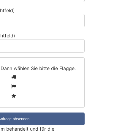
htfeld)
htfeld)
 Dann wählen Sie bitte
die Flagge
.
1
2
3
m behandelt und für die