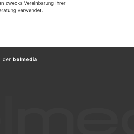
en zwecks Vereinbarung Ihrer
eratung verwendet.
kener 67-Jähriger kracht
engeländer
KTION
 kurz nach 18.30 Uhr, fuhr ein 67-
singerstrasse in allgemeine Richtung
blieb bei der Kollision mit einem
zt.
ür
Diamonds Body GmbH mit System:
Laserhaarentfernung, Gesichts- &
Tattooentfernung