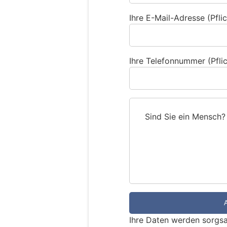
Ihre E-Mail-Adresse (Pflic
Ihre Telefonnummer (Pflic
Sind Sie ein Mensch?
S
i
n
d
S
i
e
e
Ihre Daten werden sorgsa
i