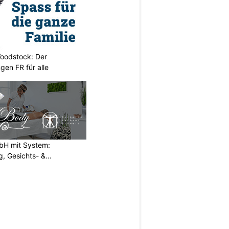
oodstock: Der
ngen FR für alle
H mit System:
, Gesichts- &
N