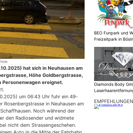
BEO Funpark und W
Freizeitpark in Bösi
KTION
0.2025) hat sich in Neuhausen am
nbergstrasse, Höhe Goldbergstrasse,
nem Personenwagen ereignet.
Diamonds Body Gmb
t.
Laserhaarentfernung
.2025) um 06:43 Uhr fuhr ein 49-
Tattooentfernung
EMPFEHLUNGE
der Rosenbergstrasse in Neuhausen am
ng Schaffhausen. Noch während der
ker den Radiosender und widmete
bei nicht dem Strassengeschehen.
einem Auto in die Mitte der Fahrbahn