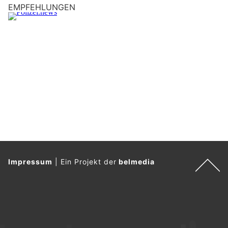
A
EMPFEHLUNGEN
u
t
o
.
Impressum
|
Ein Projekt der
belmedia