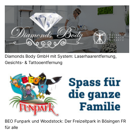
n
w
ä
h
l
e
n
S
Diamonds Body GmbH mit System: Laserhaarentfernung,
Gesichts- & Tattooentfernung
i
e
b
i
t
t
e
d
a
BEO Funpark und Woodstock: Der Freizeitpark in Bösingen FR
s
für alle