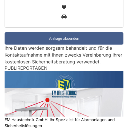
i
2
n
3
d
S
i
e
e
Ihre Daten werden sorgsam behandelt und für die
i
Kontaktaufnahme mit Ihnen zwecks Vereinbarung Ihrer
n
kostenlosen Sicherheitsberatung verwendet.
M
PUBLIREPORTAGEN
e
n
s
c
h
?
D
a
EM Haustechnik GmbH: Ihr Spezialist für Alarmanlagen und
Sicherheitslösungen
n