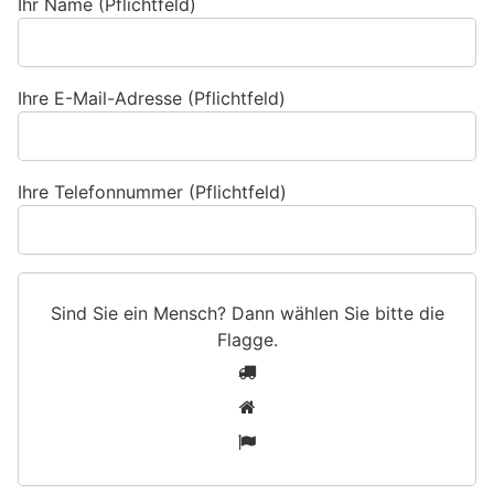
Ihr Name (Pflichtfeld)
Ihre E-Mail-Adresse (Pflichtfeld)
Ihre Telefonnummer (Pflichtfeld)
Sind Sie ein Mensch? Dann wählen Sie bitte
die
Flagge
.
S
1
i
2
n
3
d
S