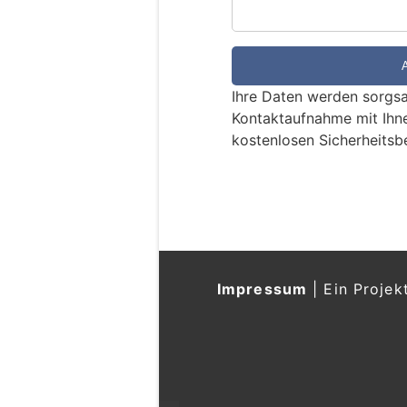
S
i
e
e
Ihre Daten werden sorgsa
i
Kontaktaufnahme mit Ihn
n
kostenlosen Sicherheitsb
M
e
n
s
c
h
?
Impressum
|
Ein Projek
D
a
n
n
w