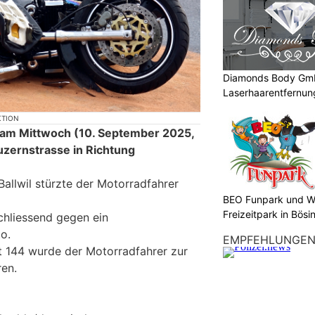
Diamonds Body Gmb
Laserhaarentfernung
Tattooentfernung
KTION
 am Mittwoch (10. September 2025,
uzernstrasse in Richtung
Ballwil stürzte der Motorradfahrer
BEO Funpark und W
Freizeitpark in Bösi
chliessend gegen ein
o.
EMPFEHLUNGE
t 144 wurde der Motorradfahrer zur
ren.