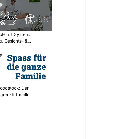
H mit System:
, Gesichts- &
oodstock: Der
ngen FR für alle
N