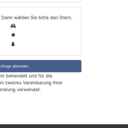
 Dann wählen Sie bitte
den Stern
.
1
2
3
m behandelt und für die
en zwecks Vereinbarung Ihrer
eratung verwendet.
s Neufeld wegen
sperrt und umgeleitet
KTION
werden auf der Brücke der Einfahrt
ne die Fahrbahnübergänge ersetzt