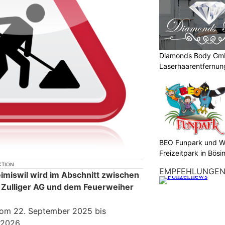
Diamonds Body Gmb
Laserhaarentfernung
Tattooentfernung
BEO Funpark und W
Freizeitpark in Bösi
KTION
EMPFEHLUNGE
eimiswil wird im Abschnitt zwischen
 Zulliger AG und dem Feuerweiher
vom 22. September 2025 bis
 2026.