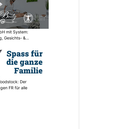
H mit System:
, Gesichts- &
oodstock: Der
ngen FR für alle
N