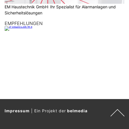
D
a
EM Haustechnik GmbH: Ihr Spezialist für Alarmanlagen und
Sicherheitslösungen
n
n
EMPFEHLUNGEN
w
ä
h
l
e
n
S
i
e
b
i
t
t
Impressum
|
Ein Projekt der
belmedia
e
d