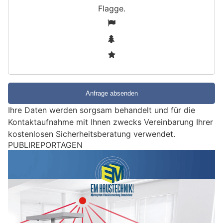
Flagge
.
S
1
i
2
n
3
d
S
i
e
e
Ihre Daten werden sorgsam behandelt und für die
i
Kontaktaufnahme mit Ihnen zwecks Vereinbarung Ihrer
n
kostenlosen Sicherheitsberatung verwendet.
M
PUBLIREPORTAGEN
e
n
s
c
h
?