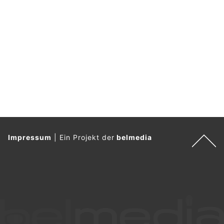
EM Haustechnik GmbH: Ihr Spezialist für Alarmanlagen und Sicherheitslösungen
BEO Funpark und Woodstock: Der Freizeitpark in Bösingen FR für alle
Solothurn SO: Einbruch in Waffengeschäft –
Polizist gibt Schuss auf flüchtige Täter ab