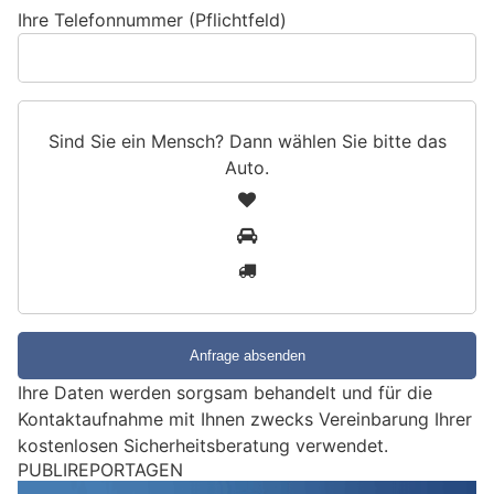
Ihre Telefonnummer (Pflichtfeld)
Sind Sie ein Mensch? Dann wählen Sie bitte
das
Auto
.
S
1
i
2
n
3
d
S
i
e
e
Ihre Daten werden sorgsam behandelt und für die
i
Kontaktaufnahme mit Ihnen zwecks Vereinbarung Ihrer
n
kostenlosen Sicherheitsberatung verwendet.
M
e
Solothurn SO: Mann am Bahnhof mit