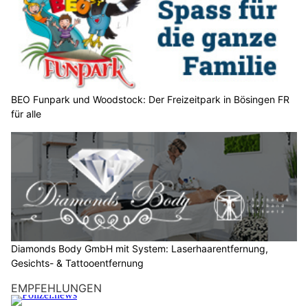
Weiterlesen
i
t
t
e
d
a
s
A
u
t
Diamonds Body GmbH mit System: Laserhaarentfernung, Gesichts- &
o
Tattooentfernung
.